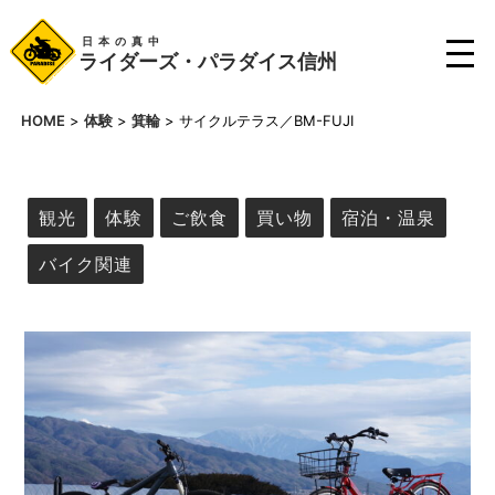
日本の真中
ライダーズ・パラダイス信州
HOME
>
体験
>
箕輪
>
サイクルテラス／BM-FUJI
観光
体験
ご飲食
買い物
宿泊・温泉
バイク関連