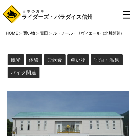
日本の真中
ライダーズ・パラダイス信州
HOME
>
買い物
>
宮田
>
ル・ノール・リヴィエール（北川製菓）
観光
体験
ご飲食
買い物
宿泊・温泉
バイク関連