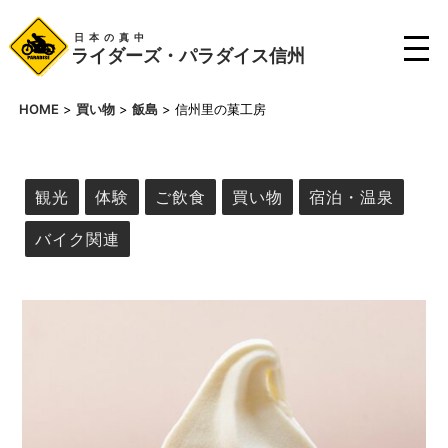
日本の真中
ライダーズ・パラダイス信州
HOME
>
買い物
>
飯島
>
信州里の菓工房
観光
体験
ご飲食
買い物
宿泊・温泉
バイク関連