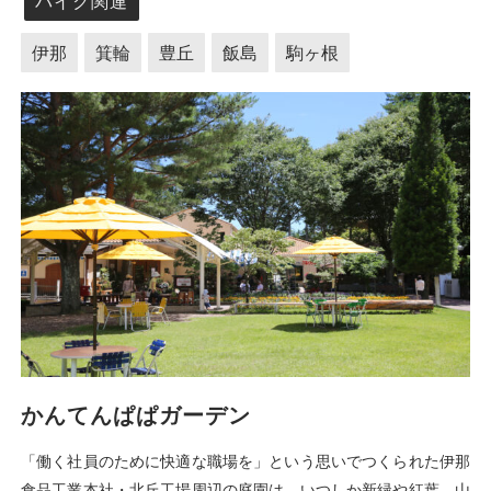
バイク関連
伊那
箕輪
豊丘
飯島
駒ヶ根
かんてんぱぱガーデン
「働く社員のために快適な職場を」という思いでつくられた伊那
食品工業本社・北丘工場周辺の庭園は、いつしか新緑や紅葉、山