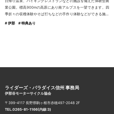
日帰り温泉、バイキングレストランなどの施設を備えた体験型農
業公園。標高900mの高原にあり南アルプスを一望できます。四
季折々の収穫体験やそば打ちなどの手作り体験などができる施設
のほか、ダチョウ牧場やBBQガーデン、パン屋さん、お蕎麦屋さ
# 伊那
# 特典あり
ん、新鮮な野菜や果物を販売する農産物直売所もあります。
ライダーズ・パラダイス信州 事務局
伊那谷モーターサイクル協会
〒399-4117 長野県駒ヶ根市赤穂497-2048 2F
TEL.0265-81-1166(内線:3)