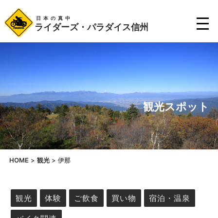
日本の真中
ライダーズ・パラダイス信州
観光スポット
HOME
>
観光
>
伊那
観光
体験
ご飲食
買い物
宿泊・温泉